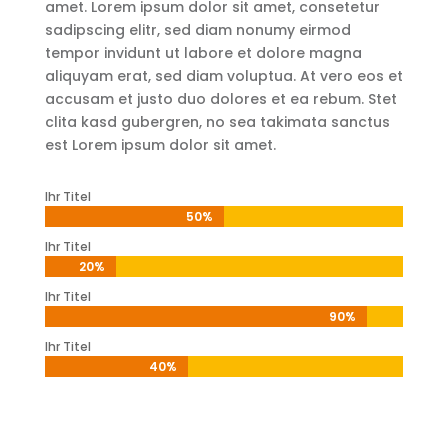
amet. Lorem ipsum dolor sit amet, consetetur
sadipscing elitr, sed diam nonumy eirmod
tempor invidunt ut labore et dolore magna
aliquyam erat, sed diam voluptua. At vero eos et
accusam et justo duo dolores et ea rebum. Stet
clita kasd gubergren, no sea takimata sanctus
est Lorem ipsum dolor sit amet.
Ihr Titel
50%
50%
Ihr Titel
20%
20%
Ihr Titel
90%
90%
Ihr Titel
40%
40%