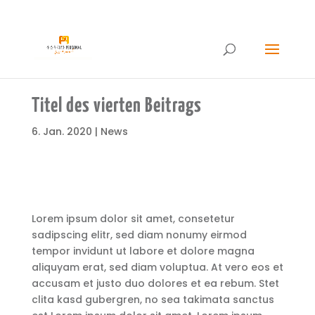
02821-97911921
info@perspektivepersonal.de
Titel des vierten Beitrags
6. Jan. 2020
|
News
Lorem ipsum dolor sit amet, consetetur
sadipscing elitr, sed diam nonumy eirmod
tempor invidunt ut labore et dolore magna
aliquyam erat, sed diam voluptua. At vero eos et
accusam et justo duo dolores et ea rebum. Stet
clita kasd gubergren, no sea takimata sanctus